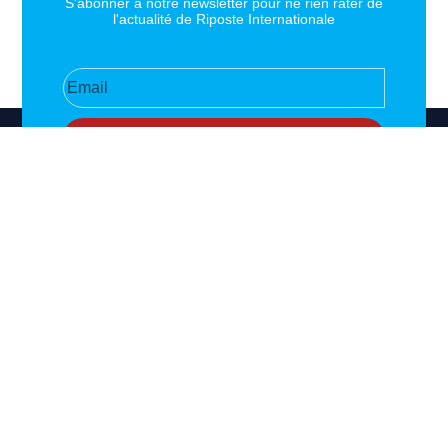
S'abonner à notre newsletter pour ne rien rater de
l'actualité de Riposte Internationale
S'abonner
RIPOSTE
CONTACT
MENTIONS
INTERNATIONALE
+33 6 51
Mentions
46 49 87
légales
Faire valoir la
contact@riposteinternationale.org
Paramètres
vérité et la
des
justice sur
77 bis rue
cookies
toute atteinte
Robespierres
aux droits de
93100
Politique de
Montreuil
confidentialité
l’Homme.