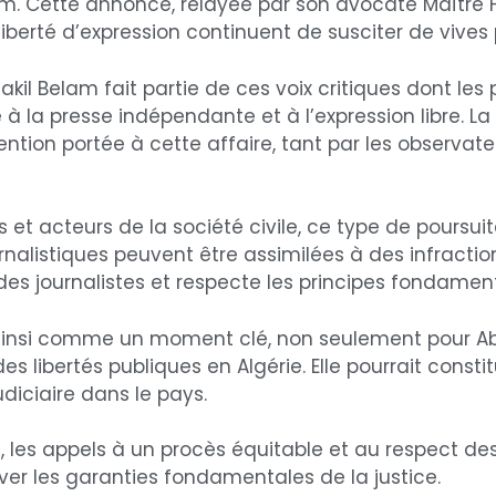
m. Cette annonce, relayée par son avocate Maître F
a liberté d’expression continuent de susciter de vive
kil Belam fait partie de ces voix critiques dont les 
e à la presse indépendante et à l’expression libre. 
ttention portée à cette affaire, tant par les observa
et acteurs de la société civile, ce type de poursui
rnalistiques peuvent être assimilées à des infraction
 des journalistes et respecte les principes fondament
 ainsi comme un moment clé, non seulement pour Abd
es libertés publiques en Algérie. Elle pourrait const
udiciaire dans le pays.
les appels à un procès équitable et au respect des 
ver les garanties fondamentales de la justice.