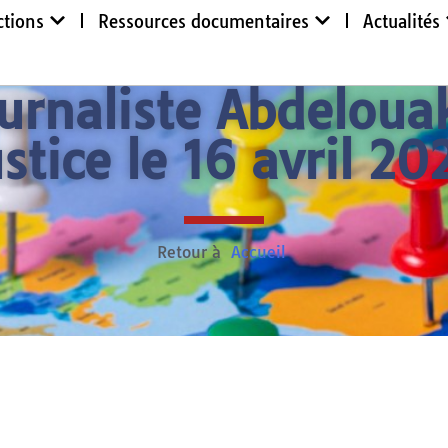
ctions
Ressources documentaires
Actualités
journaliste Abdeloua
ustice le 16 avril 20
Retour à
Accueil