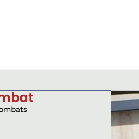
ombat
combats