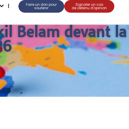
Faire un don pour
Signaler un cas
soutenir
de detenu d'opinion
kil Belam devant la
26