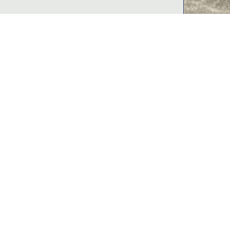
ur ne rien rater de
onale