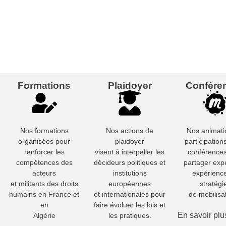
Formations
Plaidoyer
Confére
Nos formations
Nos actions de
Nos animati
organisées pour
plaidoyer
participation
renforcer les
visent à interpeller les
conférence
compétences des
décideurs politiques et
partager expe
acteurs
institutions
expérience
et militants des droits
européennes
stratégi
humains en France et
et internationales pour
de mobilisa
en
faire évoluer les lois et
En savoir plu
Algérie
les pratiques.