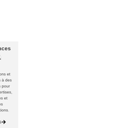
Faire un don pour
Signaler un cas
soutenir
de detenu d'opinion
nces
ons et
s à des
s pour
rtises,
s et
es
tions.
s