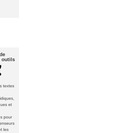
 de
 outils
 textes
idiques,
ques et
s pour
éfenseurs
t les