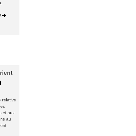
s.
s
ient
é relative
tés
 et aux
ins au
ent.