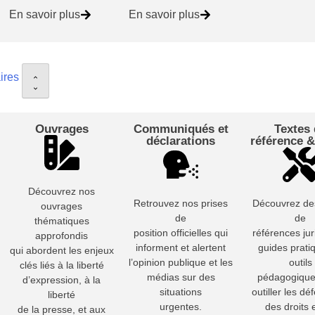
En savoir plus
En savoir plus
ires
Ouvrages
Communiqués et
Textes
déclarations
référence &
Découvrez nos
Retrouvez nos prises
Découvrez des
ouvrages
de
de
thématiques
position officielles qui
références jur
approfondis
informent et alertent
guides prati
qui abordent les enjeux
l’opinion publique et les
outils
clés liés à la liberté
médias sur des
pédagogique
d’expression, à la
situations
outiller les d
liberté
urgentes.
des droits e
de la presse, et aux