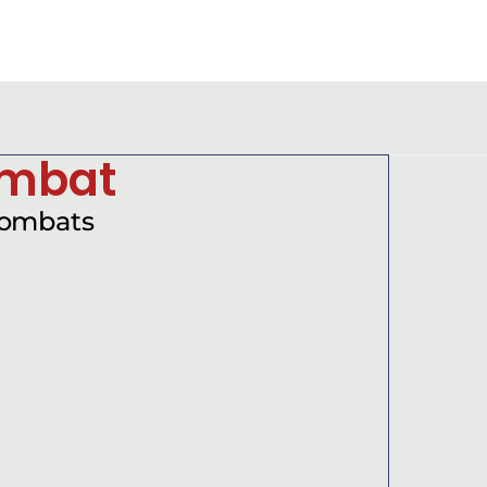
ombat
combats