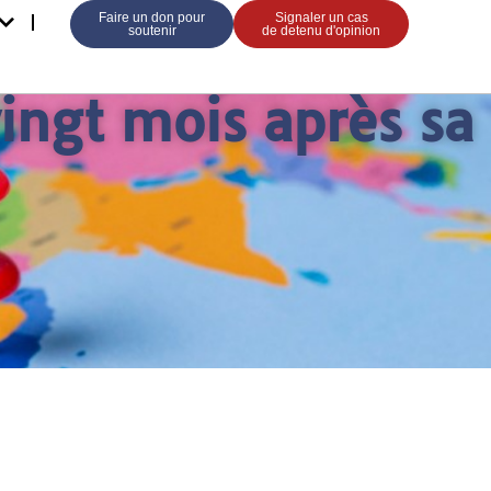
Faire un don pour
Signaler un cas
soutenir
de detenu d'opinion
ingt mois après sa