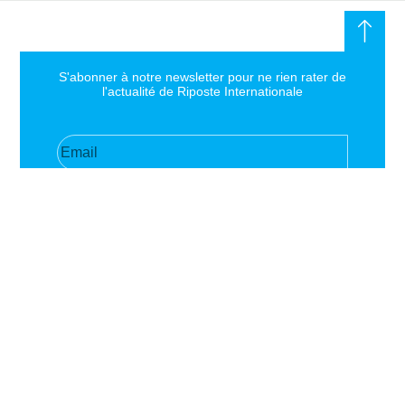
S'abonner à notre newsletter pour ne rien rater de
l'actualité de Riposte Internationale
S'abonner
RIPOSTE
CONTACT
MENTIONS
INTERNATIONALE
+33 6 51
Mentions
46 49 87
légales
Faire valoir la
contact@riposteinternationale.org
Paramètres
vérité et la
des
justice sur
77 bis rue
cookies
toute atteinte
Robespierres