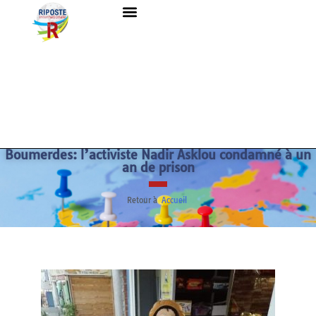
Boumerdes: l’activiste Nadir Asklou condamné à un
an de prison
Retour à
Accueil