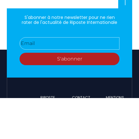
S'abonner à notre newsletter pour ne rien
rater de l'actualité de Riposte Internationale
S'abonner
RIPOSTE
CONTACT
MENTIONS
INTERNATIONALE
+33 6 51
Mentions
46 49
légales
Faire valoir
87
Paramètres
la vérité et
contact@riposteinternationale.org
des cookies
la justice sur
toute
77 bis rue
Politique de
atteinte aux
Robespierres
confidentialité
93100