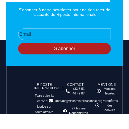
S'abonner à notre newsletter pour ne rien rater de
l'actualité de Riposte Internationale
S'abonner
RIPOSTE
CONTACT
MENTIONS
INTERNATIONALE
+33 6 51
Mentions
46 49 87
légales
Faire valoir la
contact@riposteinternationale.org
Paramètres
vérité et la
des
justice sur
77 bis rue
cookies
toute atteinte
Robespierres
aux droits de
93100
Politique de
Montreuil
confidentialité
l’Homme.