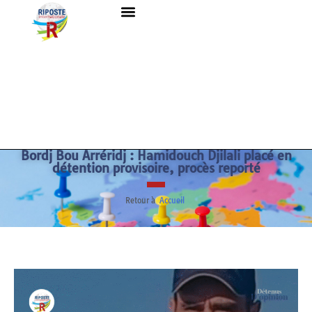
Bordj Bou Arréridj : Hamidouch Djilali placé en
détention provisoire, procès reporté
Retour à
Accueil