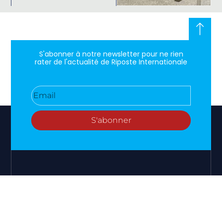
S'abonner à notre newsletter pour ne rien
rater de l'actualité de Riposte Internationale
S'abonner
RIPOSTE
CONTACT
MENTIONS
INTERNATIONALE
+33 6 51
Mentions
46 49
légales
Faire valoir
87
Paramètres
la vérité et
contact@riposteinternationale.org
des cookies
la justice sur