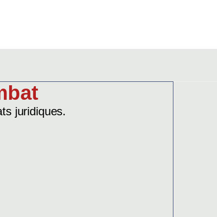
mbat
s juridiques.