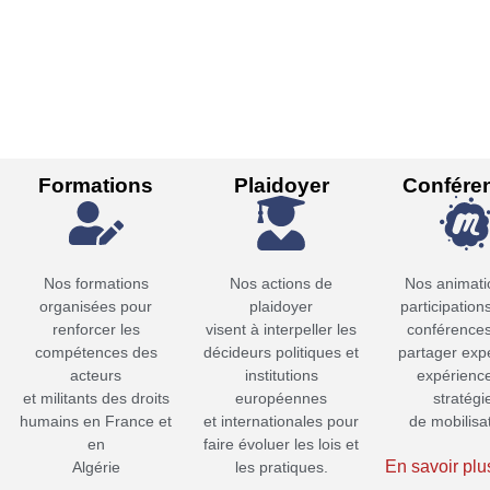
Formations
Plaidoyer
Confére
Nos formations
Nos actions de
Nos animati
organisées pour
plaidoyer
participation
renforcer les
visent à interpeller les
conférence
compétences des
décideurs politiques et
partager expe
acteurs
institutions
expérience
et militants des droits
européennes
stratégi
humains en France et
et internationales pour
de mobilisa
en
faire évoluer les lois et
En savoir plu
Algérie
les pratiques.