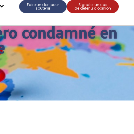
Faire un don pour
Signaler un cas
soutenir
de detenu d'opinion
tero condamné en
e