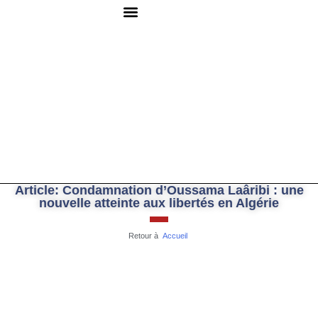
QUI SOMMES-NOUS ?
RESSOURCES DOCUMENTAIRES
NOUS CONTACTER
Article: Condamnation d’Oussama Laâribi : une
nouvelle atteinte aux libertés en Algérie
Retour à
Accueil