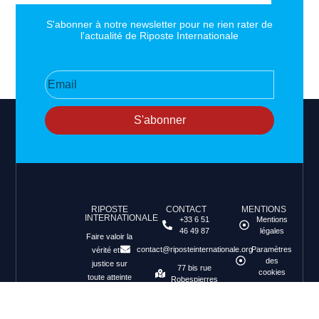
S'abonner à notre newsletter pour ne rien rater de
l'actualité de Riposte Internationale
S'abonner
RIPOSTE
CONTACT
MENTIONS
INTERNATIONALE
+33 6 51
Mentions
46 49 87
légales
Faire valoir la
contact@riposteinternationale.org
Paramètres
vérité et la
des
justice sur
77 bis rue
cookies
toute atteinte
Robespierres
aux droits de
93100
Politique de
Montreuil
confidentialité
l’Homme.