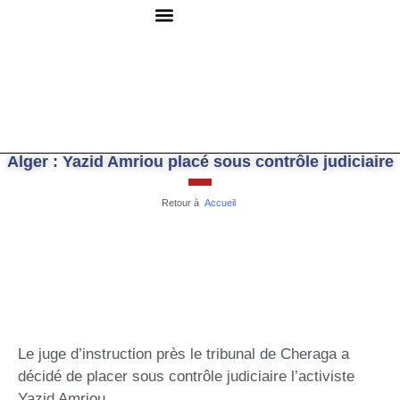
QUI SOMMES-NOUS ?
RESSOURCES DOCUMENTAIRES
NOUS CONTACTER
Alger : Yazid Amriou placé sous contrôle judiciaire
Retour à
Accueil
Le juge d’instruction près le tribunal de Cheraga a
décidé de placer sous contrôle judiciaire l’activiste
Yazid Amriou.