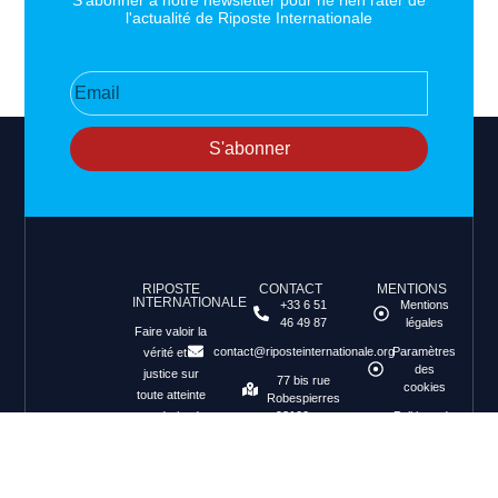
l'actualité de Riposte Internationale
S'abonner
RIPOSTE
CONTACT
MENTIONS
INTERNATIONALE
+33 6 51
Mentions
46 49 87
légales
Faire valoir la
contact@riposteinternationale.org
Paramètres
vérité et la
des
justice sur
77 bis rue
cookies
toute atteinte
Robespierres
aux droits de
93100
Politique de
Montreuil
confidentialité
l’Homme.