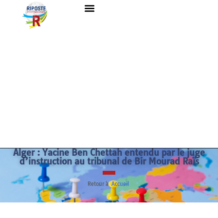
Alger : Yacine Ben Chettah entendu par le juge
d’instruction au tribunal de Bir Mourad Raïs
Retour à
Accueil