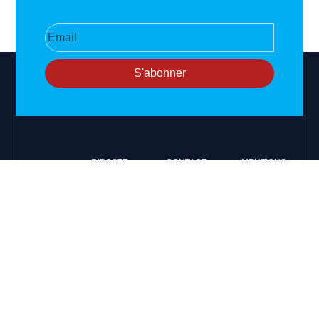
S'abonner
RIPOSTE
CONTACT
MENTIONS
INTERNATIONALE
+33 6 51
Mentions
46 49 87
légales
Faire valoir la
contact@riposteinternationale.org
Paramètres
vérité et la
des
justice sur
77 bis rue
cookies
toute atteinte
Robespierres
aux droits de
93100
Politique de
Montreuil
confidentialité
l’Homme.