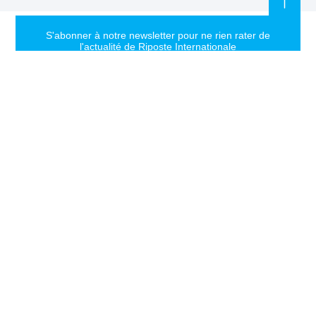
S'abonner à notre newsletter pour ne rien rater de
l'actualité de Riposte Internationale
S'abonner
RIPOSTE
CONTACT
MENTIONS
INTERNATIONALE
+33 6 51
Mentions
46 49 87
légales
Faire valoir la
contact@riposteinternationale.org
Paramètres
vérité et la
des
justice sur
77 bis rue
cookies
toute atteinte
Robespierres
aux droits de
93100
Politique de
Montreuil
confidentialité
l’Homme.