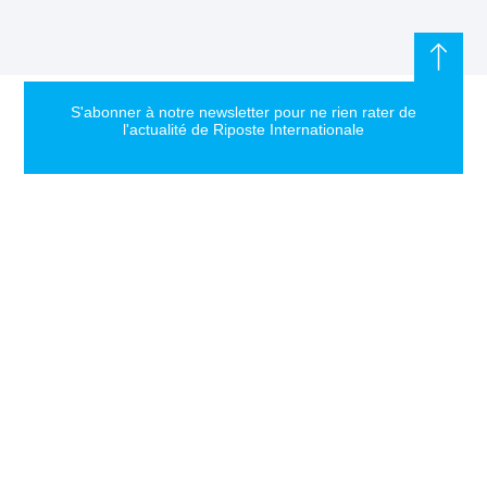
S'abonner à notre newsletter pour ne rien rater de
l'actualité de Riposte Internationale
S'abonner
RIPOSTE
CONTACT
MENTIONS
INTERNATIONALE
+33 6 51
Mentions
46 49 87
légales
Faire valoir la
contact@riposteinternationale.org
Paramètres
vérité et la
des
justice sur
77 bis rue