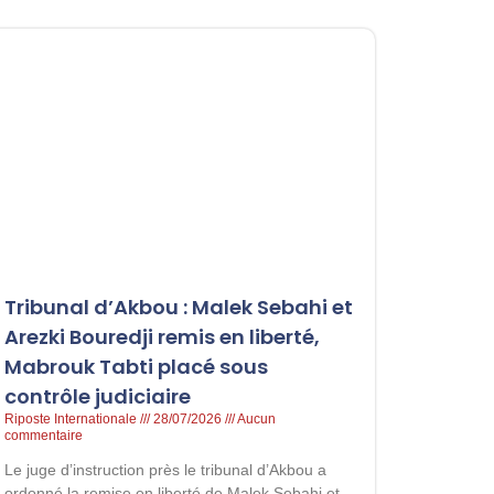
Tribunal d’Akbou : Malek Sebahi et
Arezki Bouredji remis en liberté,
Mabrouk Tabti placé sous
contrôle judiciaire
Riposte Internationale
28/07/2026
Aucun
commentaire
Le juge d’instruction près le tribunal d’Akbou a
ordonné la remise en liberté de Malek Sebahi et