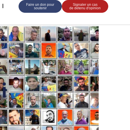
Faire un don pour
Signaler un cas
soutenir
de detenu d'opinion
i