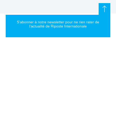
S'abonner à notre newsletter pour ne rien rater de
l'actualité de Riposte Internationale
S'abonner
RIPOSTE
CONTACT
MENTIONS
INTERNATIONALE
+33 6 51
Mentions
46 49 87
légales
Faire valoir la
contact@riposteinternationale.org
Paramètres
vérité et la
des
justice sur
77 bis rue
cookies
toute atteinte
Robespierres