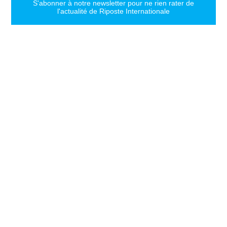
S'abonner à notre newsletter pour ne rien rater de
l'actualité de Riposte Internationale
S'abonner
RIPOSTE
CONTACT
MENTIONS
INTERNATIONALE
+33 6 51
Mentions
46 49
légales
Faire valoir
87
Paramètres
la vérité et
contact@riposteinternationale.org
des cookies
la justice sur
toute
77 bis rue
Politique de
atteinte aux
Robespierres
confidentialité
93100
droits de
Montreuil
l’Homme.