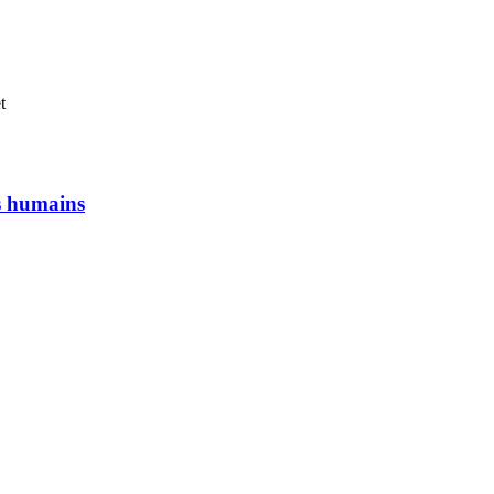
t
ts humains