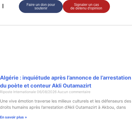
Faire un don pour
Signaler un cas
soutenir
de detenu d'opinion
Algérie : inquiétude après l’annonce de l’arrestation
du poète et conteur Akli Outamazirt
Riposte Internationale
06/08/2026
Aucun commentaire
Une vive émotion traverse les milieux culturels et les défenseurs des
droits humains après l’arrestation d’Akli Outamazirt à Akbou, dans
En savoir plus »