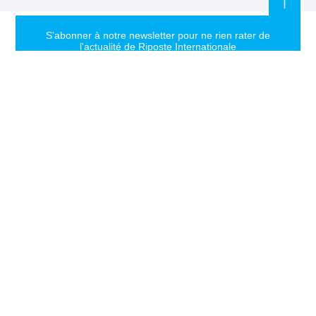
S'abonner à notre newsletter pour ne rien rater de
l'actualité de Riposte Internationale
S'abonner
RIPOSTE
CONTACT
MENTIONS
INTERNATIONALE
+33 6 51
Mentions
46 49 87
légales
Faire valoir la
contact@riposteinternationale.org
Paramètres
vérité et la
des
justice sur
77 bis rue
cookies
toute atteinte
Robespierres
aux droits de
93100
Politique de
Montreuil
confidentialité
l’Homme.