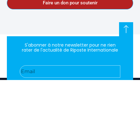
Faire un don pour soutenir
S'abonner à notre newsletter pour ne rien
rater de l'actualité de Riposte Internationale
S'abonner
RIPOSTE
CONTACT
MENTIONS
INTERNATIONALE
+33 6 51
Mentions
46 49
légales
Faire valoir