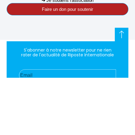
➔ Je soutiens l’association
Faire un don pour soutenir
S'abonner à notre newsletter pour ne rien
rater de l'actualité de Riposte Internationale
S'abonner
RIPOSTE
CONTACT
MENTIONS
INTERNATIONALE
+33 6 51
Mentions