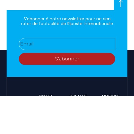
S'abonner à notre newsletter pour ne rien
rater de l'actualité de Riposte Internationale
S'abonner
RIPOSTE
CONTACT
MENTIONS
INTERNATIONALE
+33 6 51
Mentions
46 49
légales
Faire valoir
87
Paramètres
la vérité et
contact@riposteinternationale.org
des cookies
la justice sur
toute
77 bis rue
Politique de
atteinte aux
Robespierres
confidentialité