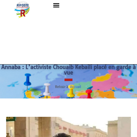
Annaba : L’activiste Chouaib Kebaili placé en garde à
vue
Retour à
Accueil