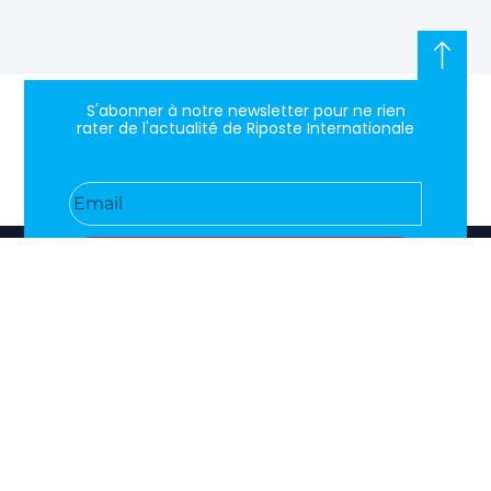
S'abonner à notre newsletter pour ne rien
rater de l'actualité de Riposte Internationale
S'abonner
RIPOSTE
CONTACT
MENTIONS
INTERNATIONALE
+33 6 51
Mentions
46 49
légales
Faire valoir
87
Paramètres
la vérité et
contact@riposteinternationale.org
des cookies
la justice sur