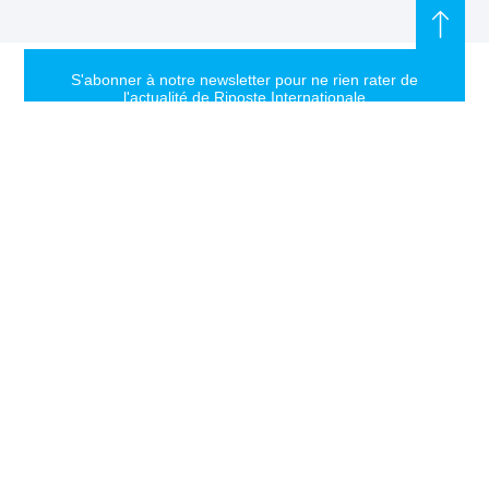
S'abonner à notre newsletter pour ne rien rater de
l'actualité de Riposte Internationale
S'abonner
RIPOSTE
CONTACT
MENTIONS
INTERNATIONALE
+33 6 51
Mentions
46 49 87
légales
Faire valoir la
contact@riposteinternationale.org
Paramètres
vérité et la
des
justice sur
77 bis rue
cookies
toute atteinte
Robespierres
aux droits de
93100
Politique de